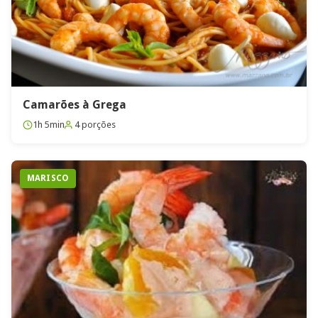
Camarões à Grega
1h 5min
4 porções
MARISCO