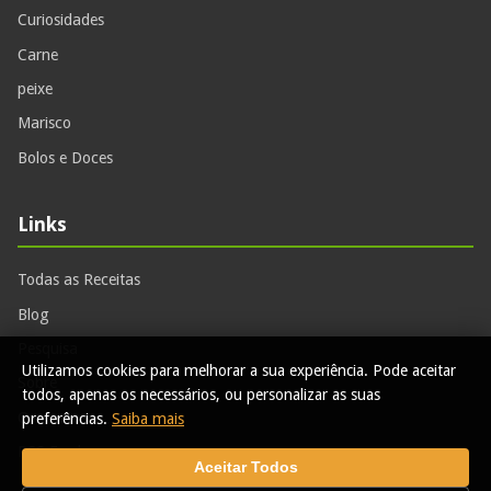
Curiosidades
Carne
peixe
Marisco
Bolos e Doces
Links
Todas as Receitas
Blog
Pesquisa
Utilizamos cookies para melhorar a sua experiência. Pode aceitar
Sobre
todos, apenas os necessários, ou personalizar as suas
Contactos
preferências.
Saiba mais
RSS Feed
Aceitar Todos