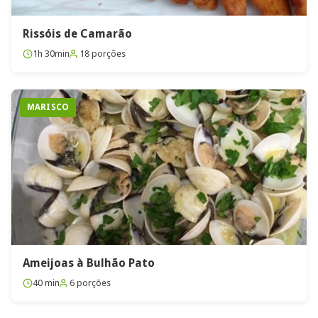
Rissóis de Camarão
1h 30min
18 porções
MARISCO
Ameijoas à Bulhão Pato
40 min
6 porções