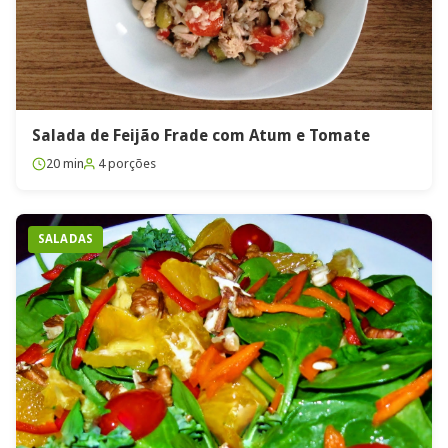
Salada de Feijão Frade com Atum e Tomate
20 min
4 porções
SALADAS