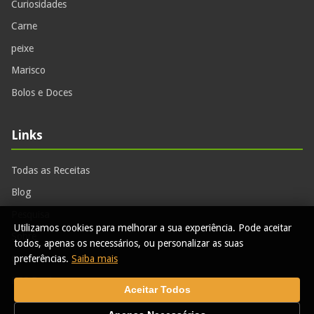
Curiosidades
Carne
peixe
Marisco
Bolos e Doces
Links
Todas as Receitas
Blog
Pesquisa
Utilizamos cookies para melhorar a sua experiência. Pode aceitar
Sobre
todos, apenas os necessários, ou personalizar as suas
Contactos
preferências.
Saiba mais
RSS Feed
Aceitar Todos