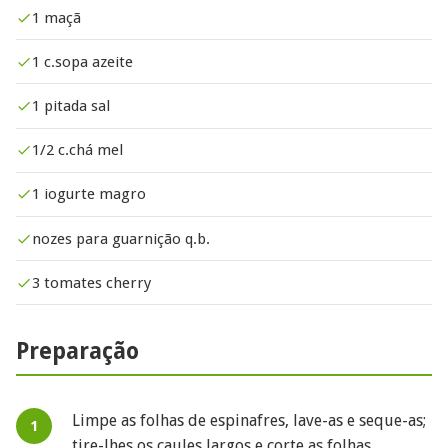
1 maçã
1 c.sopa azeite
1 pitada sal
1/2 c.chá mel
1 iogurte magro
nozes para guarnição q.b.
3 tomates cherry
Preparação
Limpe as folhas de espinafres, lave-as e seque-as;
tire-lhes os caules largos e corte as folhas