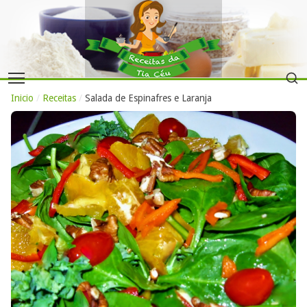
Inicio
/
Receitas
/
Salada de Espinafres e Laranja