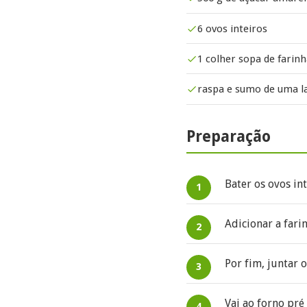
6 ovos inteiros
1 colher sopa de farin
raspa e sumo de uma l
Preparação
Bater os ovos in
Adicionar a fari
Por fim, juntar 
Vai ao forno pr