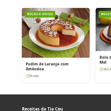
BOLOS-E-DOCES
BOLOS
Bolo 
Mel
Pudim de Laranja com
Amêndoa
1h
55 min
Receitas da Tia Ceu