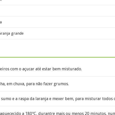
ha
aranja grande
teiros com o açucar até estar bem misturado.
nha, em chuva, para não fazer grumos.
o sumo e a raspa da laranja e mexer bem, para misturar todos o
é aquececido a 180ºC, durantre mais ou menos 20 minutos, nu