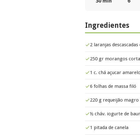
30 min
6
Ingredientes
2 laranjas descascada
250 gr morangos cort
1 c. chá açucar amarel
6 folhas de massa filó
220 g requeijão magro
½ cháv. iogurte de bau
1 pitada de canela