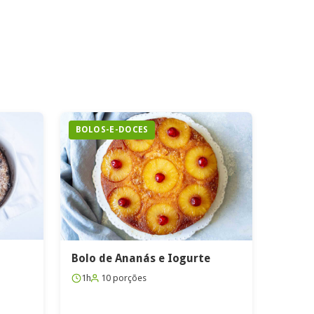
BOLOS-E-DOCES
Bolo de Ananás e Iogurte
1h
10 porções