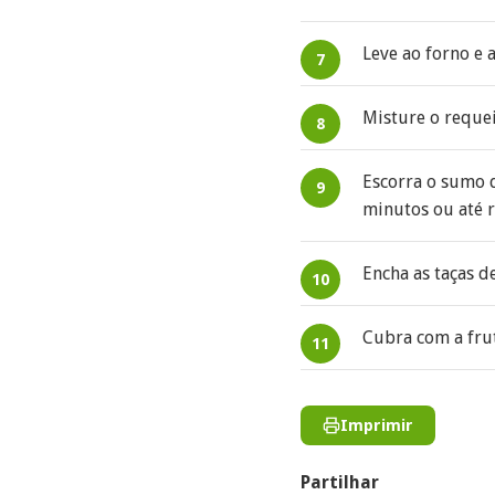
Leve ao forno e 
Misture o requei
Escorra o sumo d
minutos ou até r
Encha as taças d
Cubra com a frut
Imprimir
Partilhar