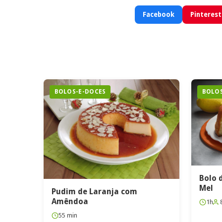
Facebook
Pinterest
BOLOS-E-DOCES
BOLOS
Bolo 
Mel
Pudim de Laranja com
Amêndoa
1h
55 min