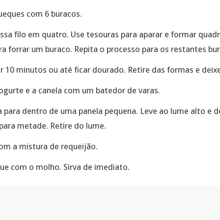
ueques com 6 buracos.
sa filo em quatro. Use tesouras para aparar e formar quad
 forrar um buraco. Repita o processo para os restantes bura
r 10 minutos ou até ficar dourado. Retire das formas e deixe
iogurte e a canela com um batedor de varas.
a para dentro de uma panela pequena. Leve ao lume alto e de
 para metade. Retire do lume.
com a mistura de requeijão.
gue com o molho. Sirva de imediato.