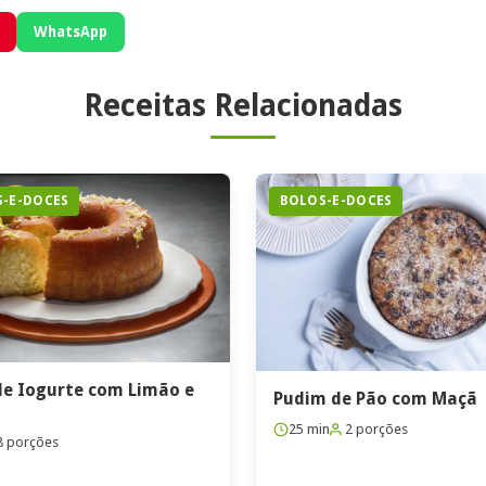
WhatsApp
Receitas Relacionadas
-E-DOCES
BOLOS-E-DOCES
de Iogurte com Limão e
Pudim de Pão com Maçã
25 min
2 porções
8 porções