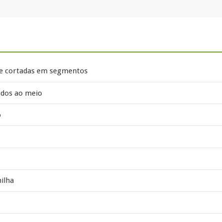
s e cortadas em segmentos
ados ao meio
o
nilha