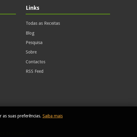
Links
Todas as Receitas
Blog
Pesquisa
Sobre
Contactos
RSS Feed
r as suas preferências.
Saiba mais
tica de Cookies