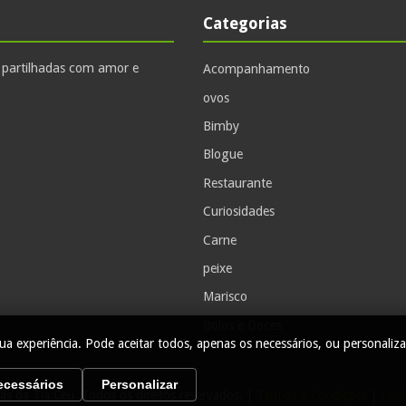
Categorias
, partilhadas com amor e
Acompanhamento
ovos
Bimby
Blogue
Restaurante
Curiosidades
Carne
peixe
Marisco
Bolos e Doces
ua experiência. Pode aceitar todos, apenas os necessários, ou personaliza
cessários
Personalizar
as da Tia Ceu. Todos os direitos reservados. |
Termos e Condições
|
Polí