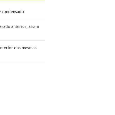
te condensado.
parado anterior, assim
interior das mesmas.