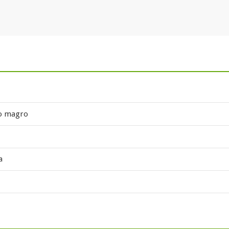
do magro
a