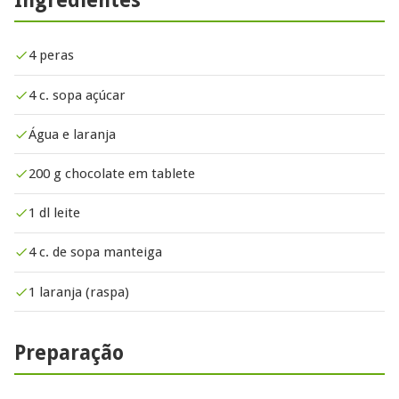
4 peras
4 c. sopa açúcar
Água e laranja
200 g chocolate em tablete
1 dl leite
4 c. de sopa manteiga
1 laranja (raspa)
Preparação