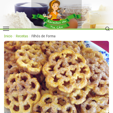
Inicio
/
Receitas
/
Filhós de Forma