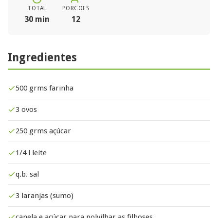
TOTAL
PORCOES
30 min
12
Ingredientes
500 grms farinha
3 ovos
250 grms açúcar
1/4 l leite
q.b. sal
3 laranjas (sumo)
canela e açúcar para polvilhar as filhoses