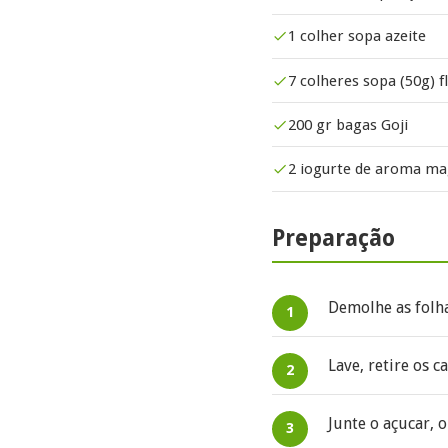
1 colher sopa azeite
7 colheres sopa (50g) f
200 gr bagas Goji
2 iogurte de aroma m
Preparação
Demolhe as folha
Lave, retire os 
Junte o açucar, o