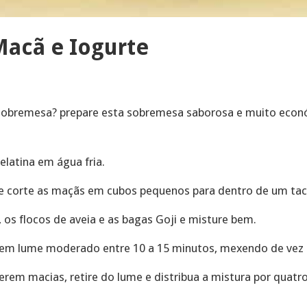
Macã e Iogurte
sobremesa? prepare esta sobremesa saborosa e muito económ
latina em água fria.
s e corte as maçãs em cubos pequenos para dentro de um tac
, os flocos de aveia e as bagas Goji e misture bem.
r em lume moderado entre 10 a 15 minutos, mexendo de vez
rem macias, retire do lume e distribua a mistura por quatr