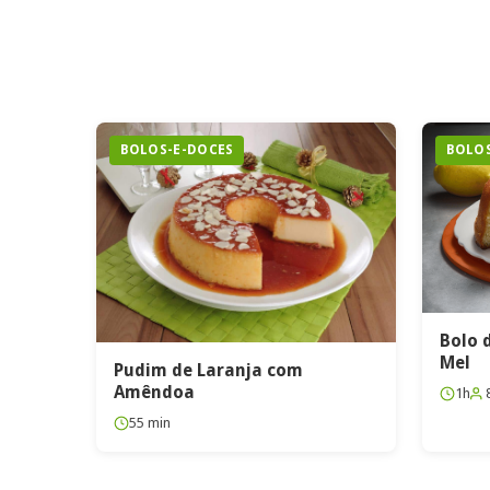
BOLOS-E-DOCES
BOLOS
Bolo 
Mel
Pudim de Laranja com
Amêndoa
1h
55 min