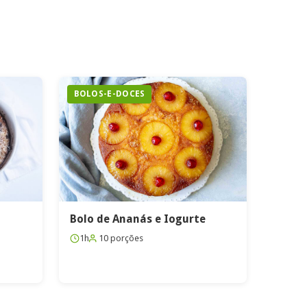
BOLOS-E-DOCES
Bolo de Ananás e Iogurte
1h
10 porções