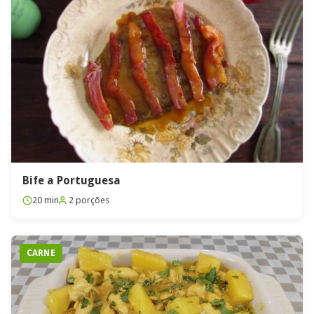
Bife a Portuguesa
20 min
2 porções
CARNE