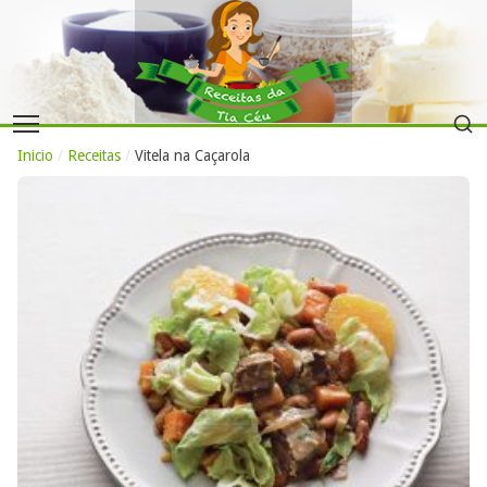
Inicio
/
Receitas
/
Vitela na Caçarola