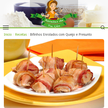
Inicio
/
Receitas
/
Bifinhos Enrolados com Queijo e Presunto