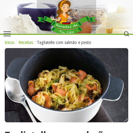
Inicio
/
Receitas
/
Tagliatelle com salmão e pesto