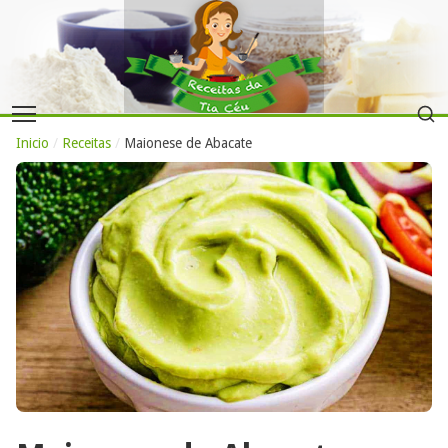
Inicio
/
Receitas
/
Maionese de Abacate