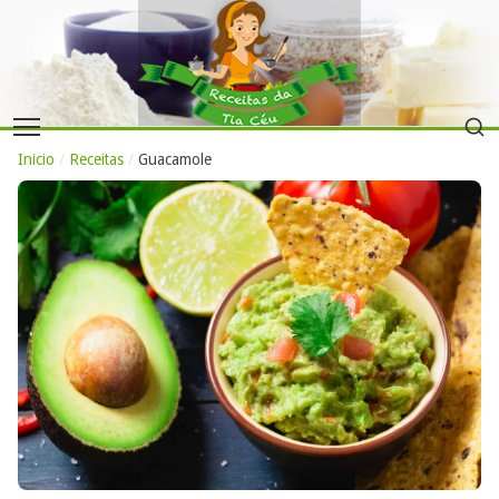
Inicio
/
Receitas
/
Guacamole