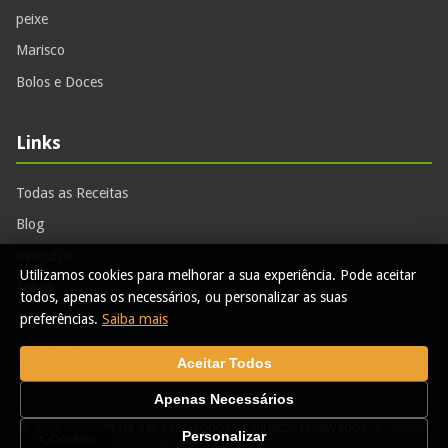
peixe
Marisco
Bolos e Doces
Links
Todas as Receitas
Blog
Pesquisa
Utilizamos cookies para melhorar a sua experiência. Pode aceitar
Sobre
todos, apenas os necessários, ou personalizar as suas
Contactos
preferências.
Saiba mais
RSS Feed
Aceitar Todos
Apenas Necessários
© 2026 Receitas da Tia Ceu. Todos os direitos reservados. |
Termos
Personalizar
Cookies