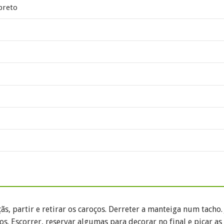
preto
ãs, partir e retirar os caroços. Derreter a manteiga num tacho. 
s. Escorrer, reservar algumas para decorar no final e picar as 