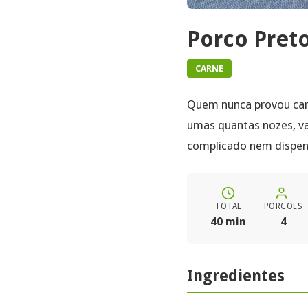
Porco Pret
CARNE
Quem nunca provou car
umas quantas nozes, va
complicado nem dispen
TOTAL
PORCOES
40 min
4
Ingredientes