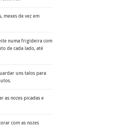
s, mexes de vez em
eite numa frigideira com
to de cada lado, até
guardar uns talos para
nutos.
r as nozes picadas e
corar com as nozes