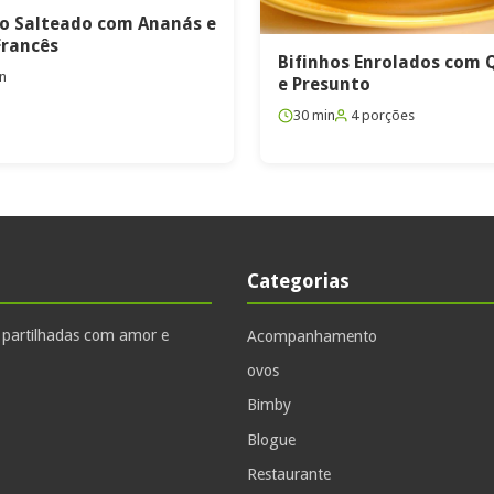
o Salteado com Ananás e
Francês
Bifinhos Enrolados com 
n
e Presunto
30 min
4 porções
Categorias
, partilhadas com amor e
Acompanhamento
ovos
Bimby
Blogue
Restaurante