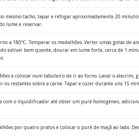
 no mesmo tacho, tapar e refogar aproximadamente 20 minuto
do lume e reservar.
orno a 180ºC. Temperar os medalhões. Verter umas gotas de az
do estiver bem quente, dourar em lume forte, cerca de 1 minu
s.
hões e colocar num tabuleiro de ir ao forno. Lavar o alecrim, 
ir os restantes sobre a carne. Tapar e cozer durante uns 15 mi
s com o liquidificador até obter um puré homogéneo, adiciona
lhões por quatro pratos e colocar o puré de maçã ao lado. De