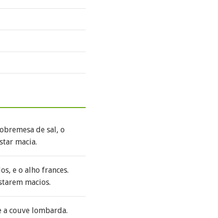
obremesa de sal, o
star macia.
s, e o alho frances.
starem macios.
e a couve lombarda.