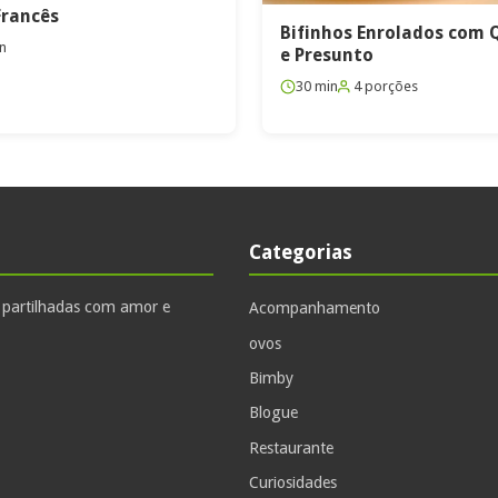
Francês
Bifinhos Enrolados com 
n
e Presunto
30 min
4 porções
Categorias
, partilhadas com amor e
Acompanhamento
ovos
Bimby
Blogue
Restaurante
Curiosidades