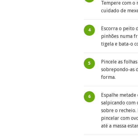
Tempere com o re
cuidado de mexe
Escorra o peito 
pinhões numa fri
tigela e bata-o 
Pincele as folha
sobrepondo-as de
forma.
Espalhe metade d
salpicando com o
sobre o recheio. 
pincelar com ovo
até a massa esta