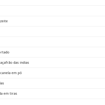
zeite
ortado
açafrão das indias
 canela em pó
das
da em tiras