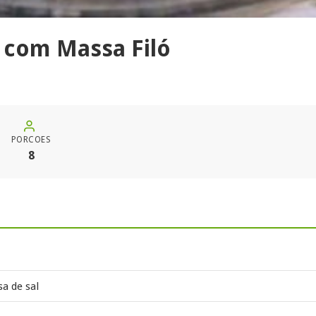
ú com Massa Filó
PORCOES
8
a de sal