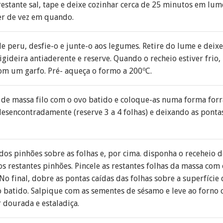
stante sal, tape e deixe cozinhar cerca de 25 minutos em lu
r de vez em quando.
de peru, desfie-o e junte-o aos legumes. Retire do lume e deixe
gideira antiaderente e reserve. Quando o recheio estiver frio
com um garfo. Pré- aqueça o formo a 200ºC.
s de massa filo com o ovo batido e coloque-as numa forma for
sencontradamente (reserve 3 a 4 folhas) e deixando as pontas
os pinhões sobre as folhas e, por cima. disponha o receheio 
s restantes pinhões. Pincele as restantes folhas da massa com
No final, dobre as pontas caídas das folhas sobre a superfície d
 batido. Salpique com as sementes de sésamo e leve ao forno 
r dourada e estaladiça.