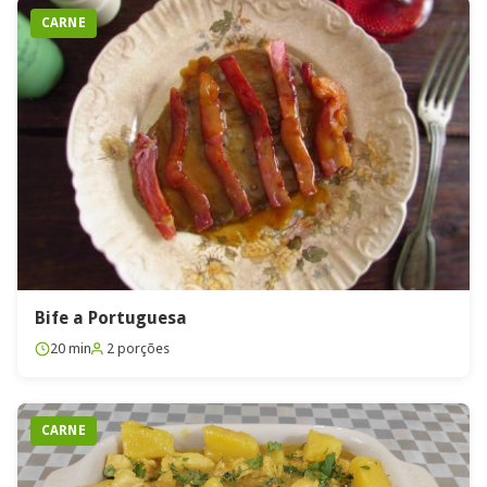
CARNE
Bife a Portuguesa
20 min
2 porções
CARNE