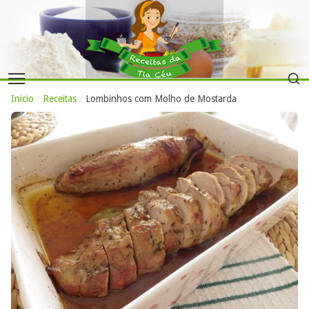
Inicio
/
Receitas
/
Lombinhos com Molho de Mostarda