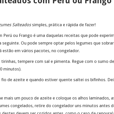
lteados com Perú ou Frango
gumes Salteados
simples, prática e rápida de fazer!
Perú ou Frango é uma daquelas receitas que pode experime
dia seguinte. Ou pode sempre optar pelos legumes que sobrar
já estão em vários pacotes, no congelador.
 tirinhas, tempere com sal e pimenta. Regue com o sumo de 
0 minutos).
o de azeite e quando estiver quente saltei os bifinhos. Deix
.
 mais um pouco de azeite e coloque os alhos laminados, a
gumes congelados, retire do congelador uns minutos antes de u
s destes devem ser cozidos antes, como o caso da cenoura).