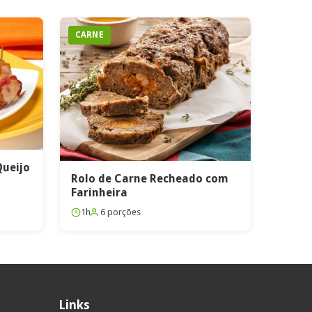
CARNE
Queijo
Rolo de Carne Recheado com
Farinheira
1h
6 porções
Links