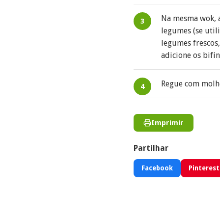
Na mesma wok, ad
legumes (se util
legumes frescos,
adicione os bifin
Regue com molho 
Imprimir
Partilhar
Facebook
Pinterest