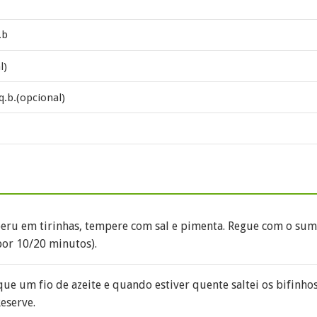
.b
l)
.b.(opcional)
eru em tirinhas, tempere com sal e pimenta. Regue com o sumo
por 10/20 minutos).
e um fio de azeite e quando estiver quente saltei os bifinhos.
eserve.