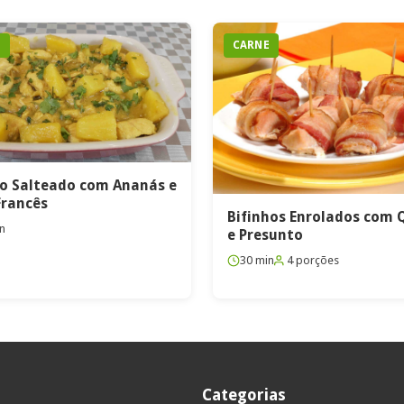
E
CARNE
o Salteado com Ananás e
Francês
Bifinhos Enrolados com 
n
e Presunto
30 min
4 porções
Categorias