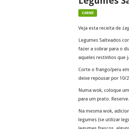
Legumes Sa
CARNE
Veja esta receita de
Le
Legumes Salteados com 
fazer a sobrar para o 
aqueles restinhos que 
Corte o frango/peru em
deixe repousar por 10/2
Numa wok, coloque um fi
para um prato. Reserve
Na mesma wok, adicione
legumes (se utilizar le
legumes frescos, algun