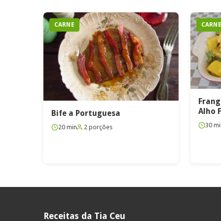
CARNE
CARN
Frang
Alho 
Bife a Portuguesa
30 mi
20 min
2 porções
Receitas da Tia Ceu