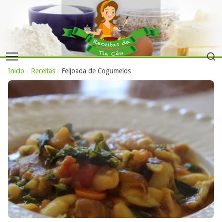
Inicio
/
Receitas
/
Feijoada de Cogumelos