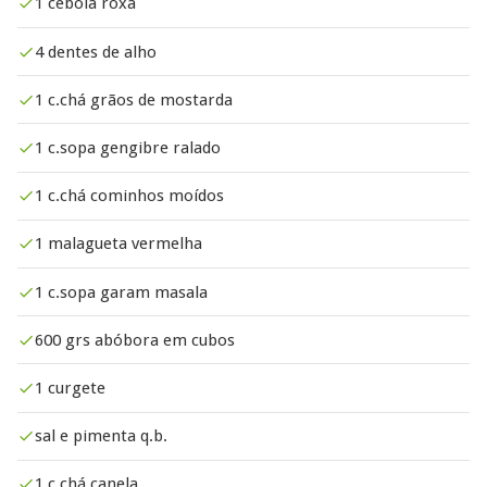
1 cebola roxa
4 dentes de alho
1 c.chá grãos de mostarda
1 c.sopa gengibre ralado
1 c.chá cominhos moídos
1 malagueta vermelha
1 c.sopa garam masala
600 grs abóbora em cubos
1 curgete
sal e pimenta q.b.
1 c.chá canela