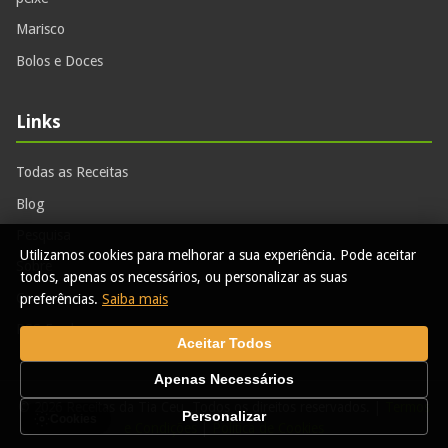
Marisco
Bolos e Doces
Links
Todas as Receitas
Blog
Pesquisa
Utilizamos cookies para melhorar a sua experiência. Pode aceitar
Sobre
todos, apenas os necessários, ou personalizar as suas
Contactos
preferências.
Saiba mais
RSS Feed
Aceitar Todos
Apenas Necessários
© 2026 Receitas da Tia Ceu. Todos os direitos reservados. |
Termos
Personalizar
Cookies
e Condições
|
Política de Cookies