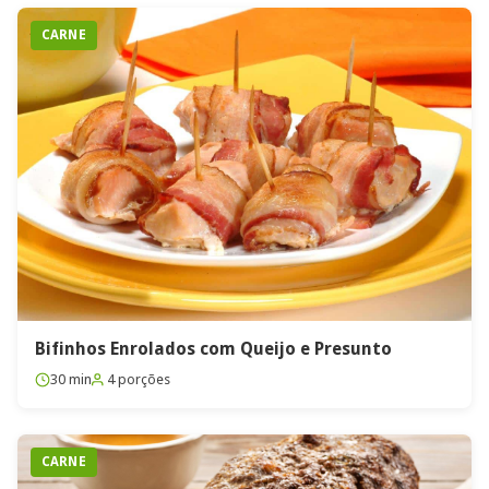
CARNE
Bifinhos Enrolados com Queijo e Presunto
30 min
4 porções
CARNE