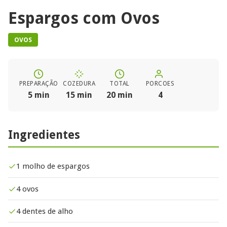
Espargos com Ovos​
OVOS
PREPARAÇÃO
COZEDURA
TOTAL
PORCOES
5 min
15 min
20 min
4
Ingredientes
1 molho de espargos
4 ovos
4 dentes de alho