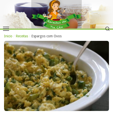
Inicio
/
Receitas
/
Espargos com Ovos​