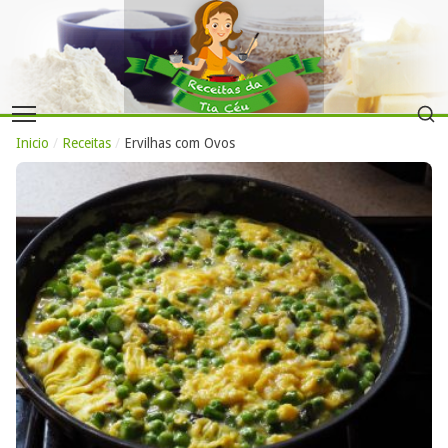
Inicio
/
Receitas
/
Ervilhas com Ovos