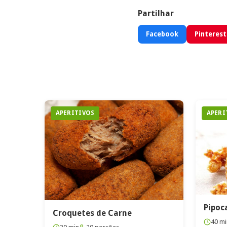
Partilhar
Facebook
Pinterest
APERITIVOS
APERI
Pipoc
Croquetes de Carne
40 mi