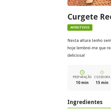
Curgete Re
APERITIVOS
Nesta altura tenho sem
hoje lembrei-me que re
deliciosa!
PREPARAÇÃO
COZEDURA
10 min
15 min
Ingredientes