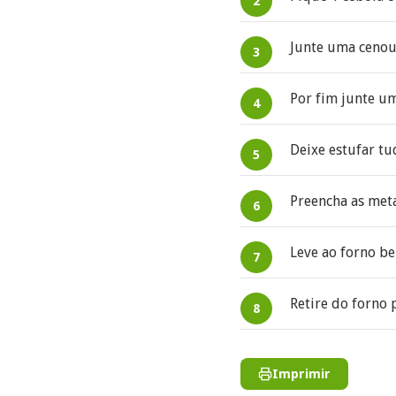
Junte uma cenour
Por fim junte u
Deixe estufar t
Preencha as met
Leve ao forno b
Retire do forno 
Imprimir