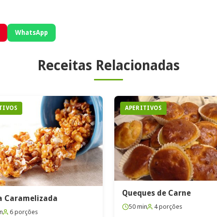
WhatsApp
Receitas Relacionadas
TIVOS
APERITIVOS
Queques de Carne
a Caramelizada
50 min
4 porções
n
6 porções