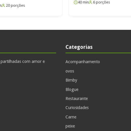
40 min
6 porções
n
20 porções
Categorias
, partilhadas com amor e
Acompanhamento
ovos
Bimby
Blogue
Restaurante
Curiosidades
Carne
peixe