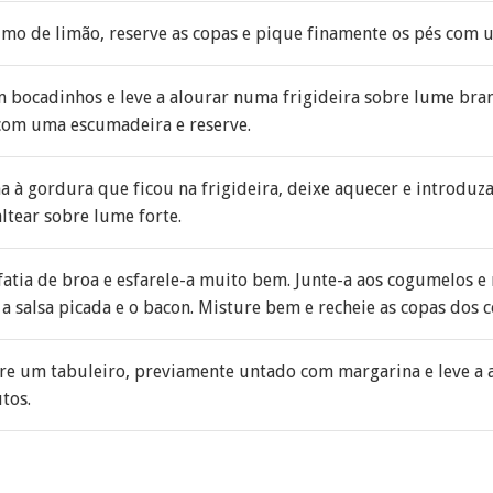
mo de limão, reserve as copas e pique finamente os pés com u
m bocadinhos e leve a alourar numa frigideira sobre lume bra
 com uma escumadeira e reserve.
a à gordura que ficou na frigideira, deixe aquecer e introduz
altear sobre lume forte.
 fatia de broa e esfarele-a muito bem. Junte-a aos cogumelos e 
, a salsa picada e o bacon. Misture bem e recheie as copas dos
re um tabuleiro, previamente untado com margarina e leve a 
tos.