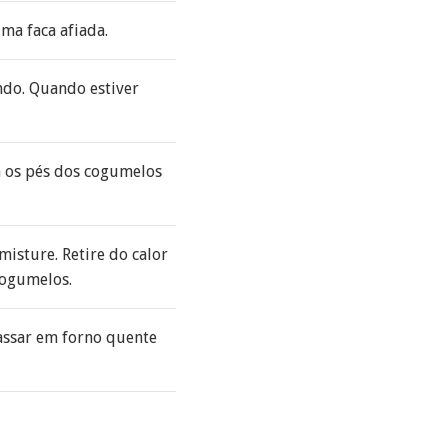
ma faca afiada.
ndo. Quando estiver
a os pés dos cogumelos
misture. Retire do calor
 cogumelos.
assar em forno quente