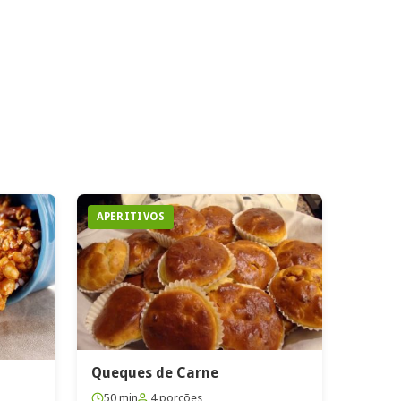
APERITIVOS
Queques de Carne
50 min
4 porções