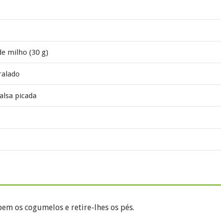
de milho (30 g)
ralado
alsa picada
em os cogumelos e retire-lhes os pés.