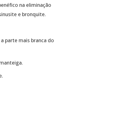
benéfico na eliminação
sinusite e bronquite.
e a parte mais branca do
 manteiga.
e.