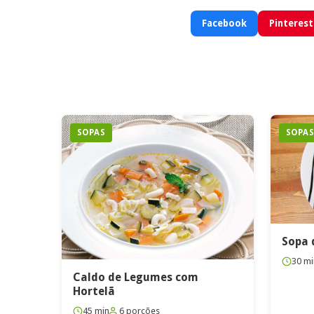
Facebook
Pinterest
SOPAS
SOPA
Sopa 
30 mi
Caldo de Legumes com
Hortelã
45 min
6 porções