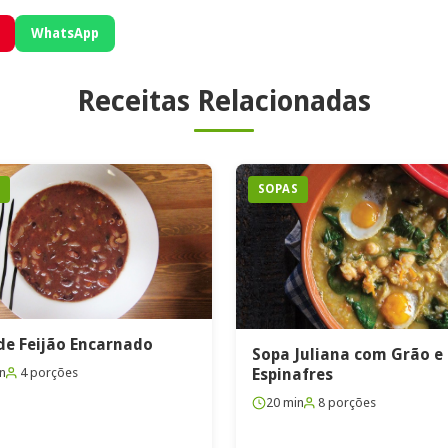
WhatsApp
Receitas Relacionadas
S
SOPAS
de Feijão Encarnado
Sopa Juliana com Grão e
n
4 porções
Espinafres
20 min
8 porções