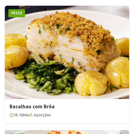
PEIXE
Bacalhau com Brôa
1h 10min
4 porções