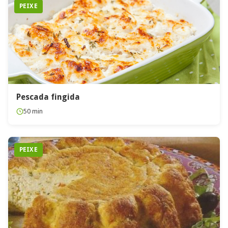
PEIXE
Pescada fingida
50 min
PEIXE