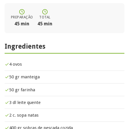
PREPARAÇÃO
TOTAL
45 min
45 min
Ingredientes
4 ovos
50 gr manteiga
50 gr farinha
3 dl leite quente
2 c. sopa natas
400 gr sobras de pescada cozida