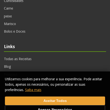
Curiosidades
Carne
peixe
Marisco
Bolos e Doces
Links
Todas as Receitas
Blog
Pesquisa
Utilizamos cookies para melhorar a sua experiência. Pode aceitar
Sobre
todos, apenas os necessários, ou personalizar as suas
Contactos
preferências.
Saiba mais
RSS Feed
Aceitar Todos
Apenas Necessários