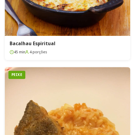
Bacalhau Espiritual
45 min
4 porções
PEIXE