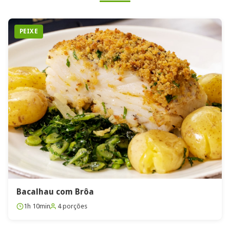
PEIXE
Bacalhau com Brôa
1h 10min
4 porções