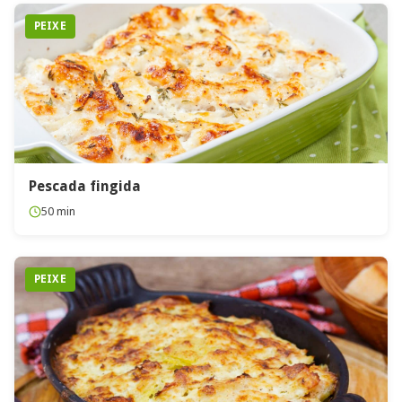
PEIXE
Pescada fingida
50 min
PEIXE