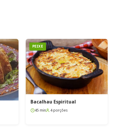
PEIXE
Bacalhau Espiritual
45 min
4 porções