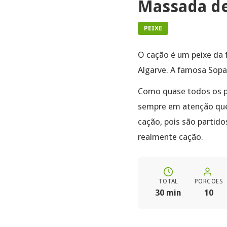
Massada d
PEIXE
O cação é um peixe da f
Algarve. A famosa Sopa
Como quase todos os pe
sempre em atenção que,
cação, pois são partido
realmente cação.
TOTAL
PORCOES
30 min
10