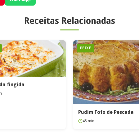
Receitas Relacionadas
PEIXE
da fingida
n
Pudim Fofo de Pescada
45 min