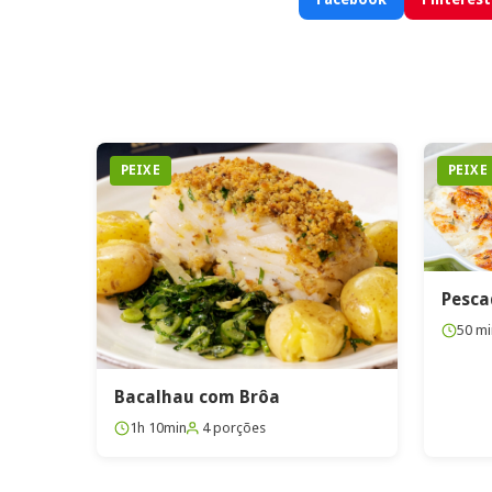
PEIXE
PEIXE
Pesca
50 mi
Bacalhau com Brôa
1h 10min
4 porções