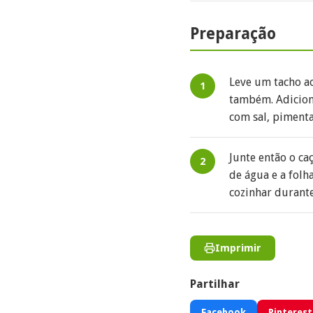
Preparação
Leve um tacho ao
também. Adicion
com sal, pimenta
Junte então o ca
de água e a folh
cozinhar durante
Imprimir
Partilhar
Facebook
Pinterest