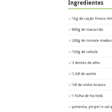
Ingredientes
1kg de cação fresco li
800g de macarrão
200g de tomate madur
150g de cebola
3 dentes de alho
1,5dl de azeite
1dl de vinho branco
1 folha de hortelã
pimenta, piripiri e sal q