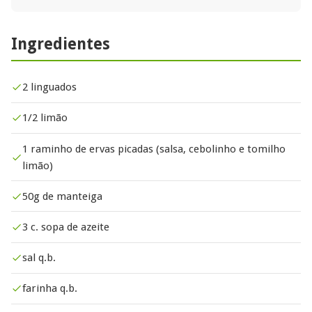
Ingredientes
2 linguados
1/2 limão
1 raminho de ervas picadas (salsa, cebolinho e tomilho
limão)
50g de manteiga
3 c. sopa de azeite
sal q.b.
farinha q.b.