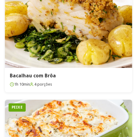
Bacalhau com Brôa
1h 10min
4 porções
PEIXE