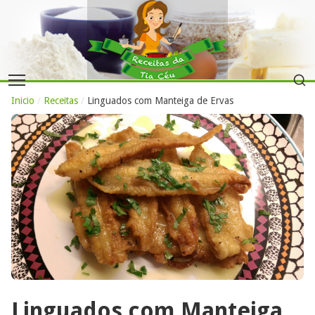
Inicio
/
Receitas
/
Linguados com Manteiga de Ervas
Linguados com Manteiga