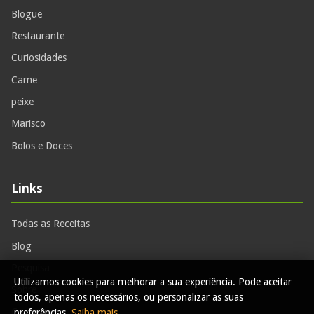
Blogue
Restaurante
Curiosidades
Carne
peixe
Marisco
Bolos e Doces
Links
Todas as Receitas
Blog
Pesquisa
Utilizamos cookies para melhorar a sua experiência. Pode aceitar
Sobre
todos, apenas os necessários, ou personalizar as suas
Contactos
preferências.
Saiba mais