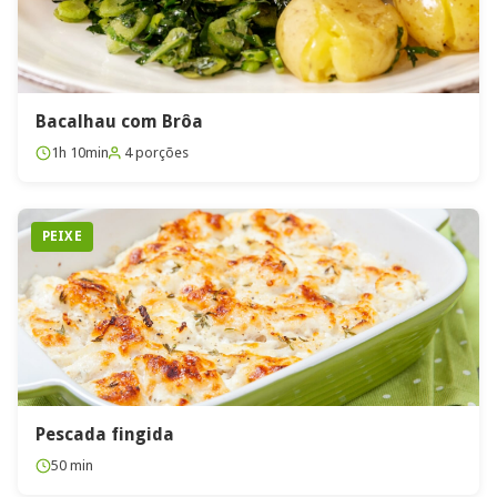
Bacalhau com Brôa
1h 10min
4 porções
PEIXE
Pescada fingida
50 min