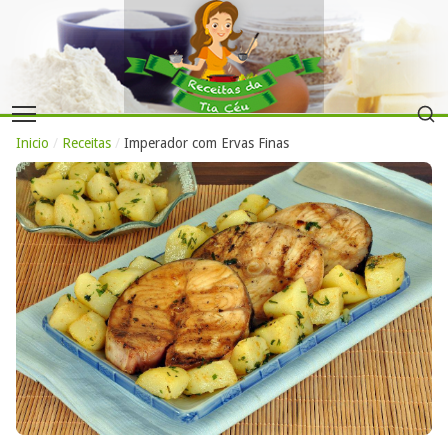
Inicio
/
Receitas
/
Imperador com Ervas Finas