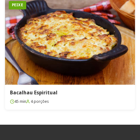
PEIXE
Bacalhau Espiritual
45 min
4 porções