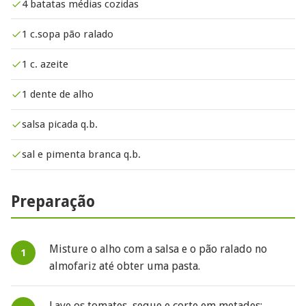
4 batatas médias cozidas
1 c.sopa pão ralado
1 c. azeite
1 dente de alho
salsa picada q.b.
sal e pimenta branca q.b.
Preparação
Misture o alho com a salsa e o pão ralado no
almofariz até obter uma pasta.
Lave os tomates, seque e corte em metades;