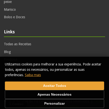
peixe
Marisco
Bolos e Doces
Links
Todas as Receitas
Blog
Pesquisa
Utilizamos cookies para melhorar a sua experiência. Pode aceitar
Sobre
todos, apenas os necessários, ou personalizar as suas
Contactos
preferências.
Saiba mais
RSS Feed
Aceitar Todos
Apenas Necessários
© 2026 Receitas da Tia Ceu. Todos os direitos reservados. |
Termos
Personalizar
Cookies
e Condições
|
Política de Cookies