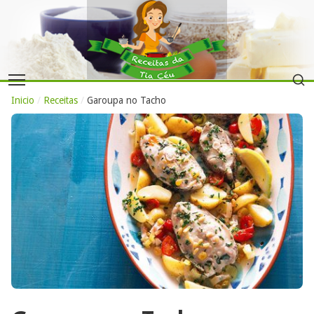
Inicio
/
Receitas
/
Garoupa no Tacho