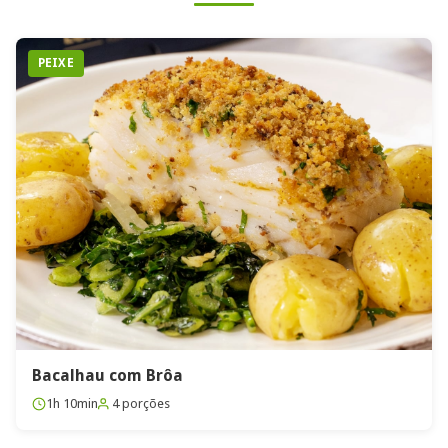
PEIXE
Bacalhau com Brôa
1h 10min
4 porções