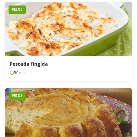
PEIXE
Pescada fingida
50 min
PEIXE