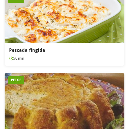
Pescada fingida
50 min
PEIXE