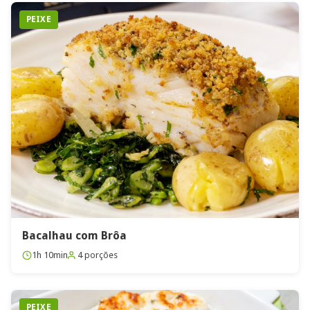
PEIXE
Bacalhau com Brôa
1h 10min
4 porções
PEIXE