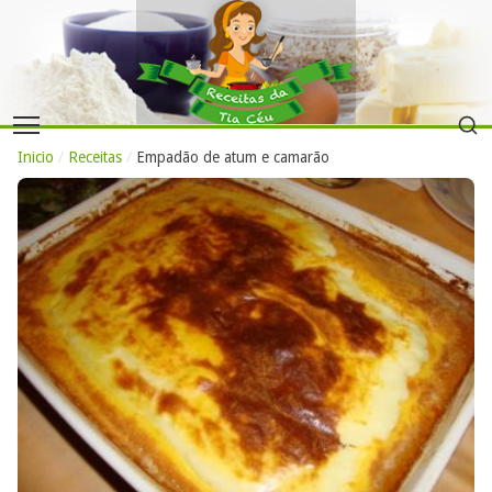
Inicio
/
Receitas
/
Empadão de atum e camarão