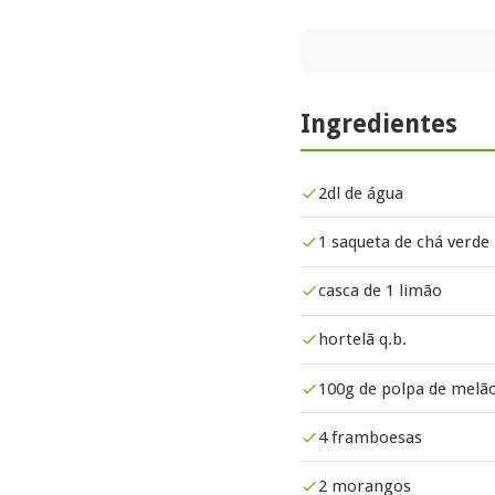
Ingredientes
2dl de água
1 saqueta de chá verde
casca de 1 limão
hortelã q.b.
100g de polpa de melã
4 framboesas
2 morangos