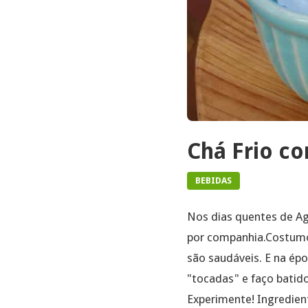
Chá Frio c
BEBIDAS
Nos dias quentes de Ag
por companhia.Costumo 
são saudáveis. E na épo
"tocadas" e faço batido
Experimente! Ingredien