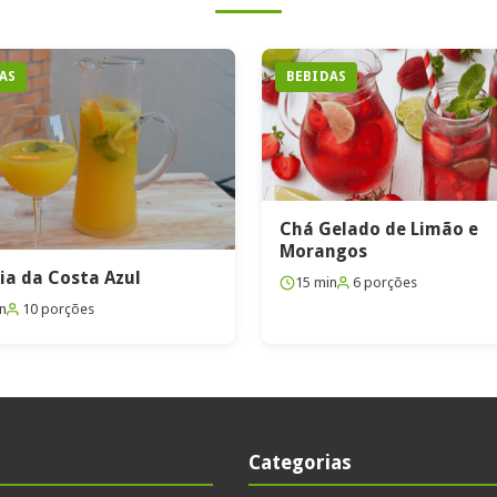
AS
BEBIDAS
Chá Gelado de Limão e
Morangos
ia da Costa Azul
15 min
6 porções
n
10 porções
Categorias