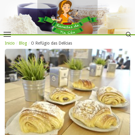
Inicio
/
Blog
/
O Refúgio das Delícias