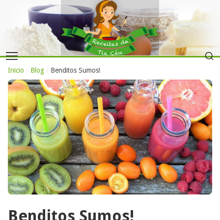
Inicio
/
Blog
/
Benditos Sumos!
Benditos Sumos!